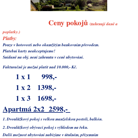
Ceny pokojů
(
z
ahrnují daně a
poplatky.)
Platby:
Pouze v hotovosti nebo o
kamžitým
bankovním převodem.
Platební karty neakceptujeme!
Snídaně na obj. není zahrnuta v ceně ubytování.
Fakturačně je možné platit nad 10.000,- Kč.
1 x 1
998,-
1 x 2 1398,-
1 x 3
1698,-
Apartmá 2x2 2598,-
1. Dvoulůžkový pokoj s velkou manželskou postelí, balkón.
2. Dvoulůžkový obývací pokoj
s výhledem na řeku.
Další možnost ubytování nabízíme
v útulném, přízemním