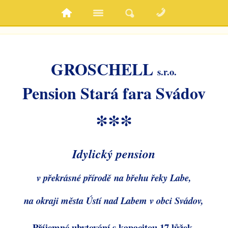
GROSCHELL
s.r.o.
Pension Stará fara Svádov
***
Idylický pension
v
překrásné
přírodě
na břehu řeky Labe,
na okraji města Ústí nad Labem v obci Svádov,
Příjemné ubytování s
kapacitou 17 lůžek,