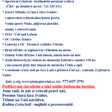
* Sportovní rybaření - k
rátkodobé povolení vydává
(ČRS - po domluvě na tel.: 721 329 531)
*
Jezero Milada (12 km z obce Svádov)
s upravenou cyklostezkou kolem jezera.
Vodní sporty Wake, půjčovna plavidel,
stánky s občerstvením
* ZOO - Ústí nad Labem
*
OC Globus Trmice
*
Lanovka z OC Forum k vyhlídce Větruše
* Hrad Střekov se zajímavým výhledem na město
* Zámek Velké Březno 3 km busem, autem nebo na kole
*
Jízda historickým vlakem do skanzenu Zubrnice (stanice 150 m)
s návazností jízdy hist. busem do městečka Úštěk a zpět.
*
Celodenní výlety lodí po řece Labi z přístavu Ústí n.L.
centrum, či přístavu
Vaňov.
777-037-379)
(Info. a obj.
www.labskaplavebni.cz, tel.:
Poděkování stávajícím a také našim budoucím hostům.
Jsme rádi, že jste si vybrali právě náš,
Pension Stará fara Svádov.
Těšíme na Vaši návštěvu.
Rodina Gröschell - majitelé a provozovatelé.