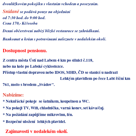
dvoulůžkovém pokojíku s vlastním vchodem a posezením.
Snídaně
se podává pouze na objednání
od 7:30 hod. do 9:00 hod.
Cena 170,- Kč/osoba
Denní občerstvení nabízí blízké restaurace se zahrádkami.
Bankomat a krám s potravinami naleznete v nedalekém okolí.
Dostupnost pensionu.
Z centra města Ústí nad Labem 4 km po silnici č.118,
nebo na kole po Labské cyklostezce.
Přístup vlastní dopravou nebo IDOS, MHD, ČD se stanicí u nadrazi
Lehkým
plavidlem po řece Labi říční km
761, molo s brodem ,,Svádov".
Nabízíme:
*
Nekuřácké pokoje se šatníkem, koupelnou a WC.
*
Na pokoji TV,
Wifi, chladnička, varná konev, set káva/čaj.
*
Na požádání zapůjčíme mikrovlnu, fén.
* Bezpečné uložení lehkých plavidel.
Zajímavosti v nedalekém okolí.